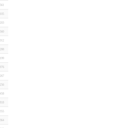
561
105
203
560
012
288
199
976
267
256
458
818
355
364