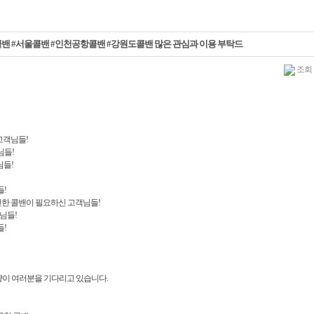
밴 #서울콜밴 #인천공항콜밴 #강원도콜밴 많은 관심과 이용 부탁드
조회 :
고객님들!
님들!
님들!
!
한 콜밴이 필요하신 고객님들!
님들!
!
량이 여러분을 기다리고 있습니다.