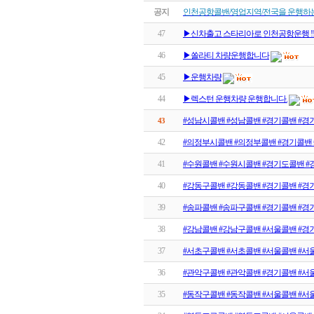
공지
인천공항콜밴/영업지역/전국을 운행하
47
▶신차출고 스타리아로 인천공항운행 !
46
▶쏠라티 차량운행합니다
45
▶운행차량
44
▶렉스턴 운행차량 운행합니다.
#성남시콜밴 #성남콜밴 #경기콜밴 #경
43
42
#의정부시콜밴 #의정부콜밴 #경기콜밴
41
#수원콜밴 #수원시콜밴 #경기도콜밴 #
40
#강동구콜밴 #강동콜밴 #경기콜밴 #경
39
#송파콜밴 #송파구콜밴 #경기콜밴 #경
38
#강남콜밴 #강남구콜밴 #서울콜밴 #경
37
#서초구콜밴 #서초콜밴 #서울콜밴 #서
36
#관악구콜밴 #관악콜밴 #경기콜밴 #서
35
#동작구콜밴 #동작콜밴 #서울콜밴 #서