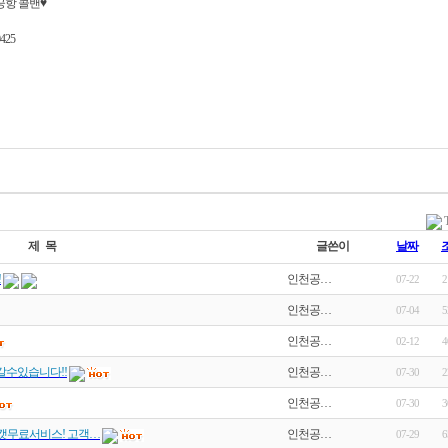
공항 콜밴♥
425
제 목
글쓴이
날짜
!
인천공…
07-22
2
인천공…
07-04
5
인천공…
02-12
4
갈수있습니다!!
인천공…
07-30
2
인천공…
07-30
3
캣무료서비스! 고객…
인천공…
07-29
6