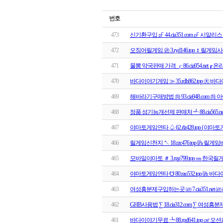
번호
473
신기환구입 ㎊ 44.cia351.com ㎊ 시알
472
오징어릴게임 ㉣ 3.ryd146.top ♀ 릴게
471
물뽕 약국판매 가격 ┎ 86.cia954.net ┎
470
바다이야기게임 ≫ 35.rdh862.top ㉨
469
해바라기구매방법 ㉻ 93.cia948.com 
468
정품 성기능개선제 판매처 ┹ 88.cia565.
467
야마토게임연타 ♤ 62.rlz428.top ∫ 
466
릴게임신천지 ↖ 18.rzc476.top ㎬ 릴게
465
모바일야마토 ＃ 3.rgg799.top ㎚ 한국릴
464
야마토게임연타 ☋ 80.rao532.top ㎓
463
여성흥분제구입하는곳 ㈃ 7.cia351.net
462
GHB사용법 ∑ 18.cia312.com ∑ 여성
461
바다이야기무료 ┺ 88.rpd641.top ㎤