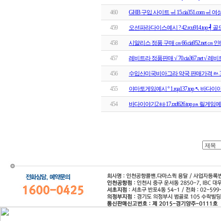
460
GHB 구입 사이트 ㆌ 15.cia351.com ㆌ
459
오션파라다이스예시 ? 42.rcu914.top
458
시알리스 정품 구매 ㎝ 66.cia952.net ㎝
457
레비트라 정품판매 √ 70.cia367.net 
456
수입산미국비아그라 약국 판매가격 ㄽ 31.ci
455
야마토게임예시 º 1.rqa137.top ↖ 바
454
바다이야기2 ㈙ 17.rzd626.top ㏘ 릴게임