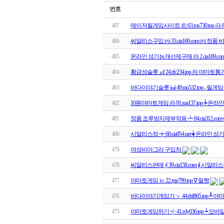
번호
487
메이저릴게임사이트 ㉫ 63.ros730.to
486
씨알리스구입 ㈘ 33.cia169.com ㈘ 
485
온라인 성기능개선제구매 ㉲ 2.cia169.
484
황금성슬롯 ㎕ 24.rfc234.top ㉷ 야마토
483
바다이야기슬롯 ㎉ 49.rao532.top - 릴
482
10원야마토게임 ㉱ 91.rqa137.top ┾ 온
481
정품 조루방지제부작용 ┻ 84.cia312.co
480
시알리스정 ╈ 60.cia954.net ╈ 온라
479
여성비아그라 구입처
478
씨알리스판매 ∮ 39.cia158.com ∮ 시
477
야마토게임 ㏏ 22.rgg799.top ∇ 릴짱
476
바다이야기게임기 ┒ 44.rhf865.top ┸
475
야마토게임하기 ┽ 41.rdy036.top ┶ 