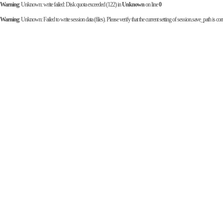
Warning
: Unknown: write failed: Disk quota exceeded (122) in
Unknown
on line
0
Warning
: Unknown: Failed to write session data (files). Please verify that the current setting of session.save_path is corr