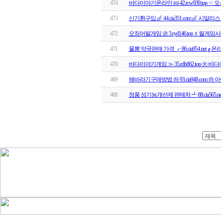
474
바다이야기온라인 ㈚ 42.rcw939.top
473
신기환구입 ㎊ 44.cia351.com ㎊ 시알
472
오징어릴게임 ㉣ 3.ryd146.top ♀ 릴게
471
물뽕 약국판매 가격 ┎ 86.cia954.net ┎
470
바다이야기게임 ≫ 35.rdh862.top ㉨
469
해바라기구매방법 ㉻ 93.cia948.com 
468
정품 성기능개선제 판매처 ┹ 88.cia565.