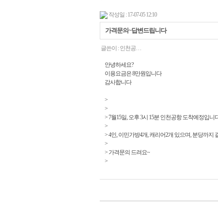
작성일 : 17-07-05 12:10
가격문의~답변드립니다
글쓴이 :
인천공…
안녕하세요?
이용요금은 8만원입니다
감사합니다
>
>
> 7월15일, 오후 3시 15분 인천공항 도착예정입니다
>
> 4인, 이민가방4개, 캐리어2개 있으며, 분당까지
>
> 가격문의 드려요~
>